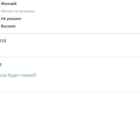
Женский
Метки не указаны
Не указано
Высшее
еля
я
аша будет первой!