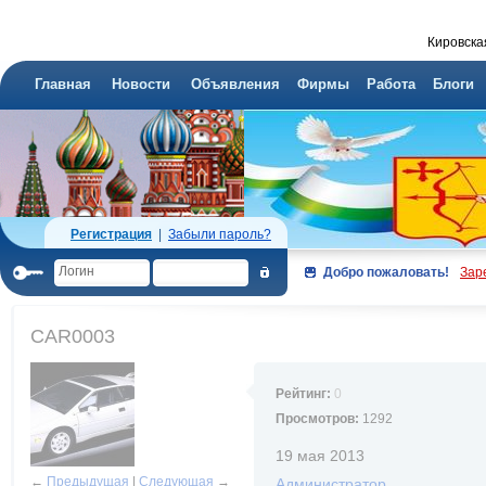
Кировска
Главная
Новости
Объявления
Фирмы
Работа
Блоги
Регистрация
|
Забыли пароль?
Добро пожаловать!
Зар
CAR0003
Рейтинг:
0
Просмотров:
1292
19 мая 2013
←
Предыдущая
|
Следующая
→
Администратор