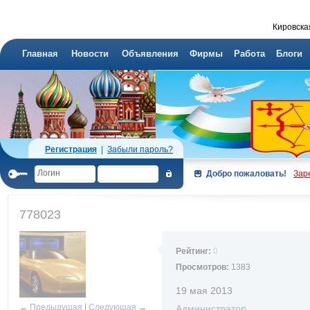
Кировска
Главная
Новости
Объявления
Фирмы
Работа
Блоги
Регистрация
|
Забыли пароль?
Добро пожаловать!
Зар
778023
Рейтинг:
0
Просмотров:
1383
19 мая 2013
←
Предыдущая
|
Следующая
→
Администратор