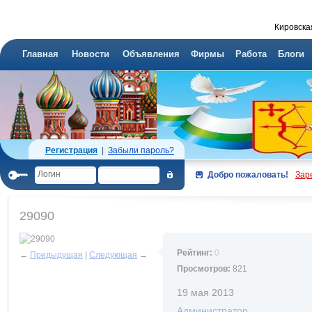
Кировска
Главная
Новости
Объявления
Фирмы
Работа
Блоги
Регистрация
|
Забыли пароль?
Добро пожаловать!
Зар
29090
Рейтинг:
0
←
Предыдущая
|
Следующая
→
Просмотров:
821
19 мая 2013
Администратор