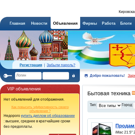
Кировска
Главная
Новости
Объявления
Фирмы
Работа
Блоги
Регистрация
|
Забыли пароль?
Добро пожаловать!
Зар
VIP объявления
Бытовая техника
Нет объявлений для отображения.
Тип:
Город:
Как повысить эффективность своего
объявления ?
Недорого
купить диплом об образовании
: высшее, среднее в кратчайшие сроки
Продам 
без предоплаты.
iMac 21.5" 