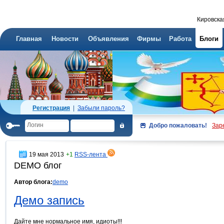
Кировска
Главная
Новости
Объявления
Фирмы
Работа
Блоги
Регистрация
|
Забыли пароль?
Добро пожаловать!
Зар
19 мая 2013
+1
RSS-лента
DEMO блог
Автор блога:
demo
Демо запись
Дайте мне нормальное имя, идиоты!!!